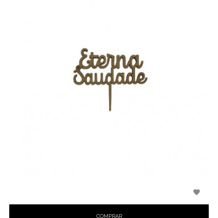

COMPRAR