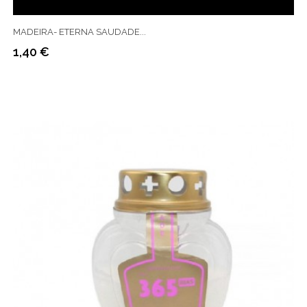
MADEIRA- ETERNA SAUDADE...
1,40 €
Preço