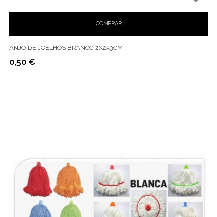
COMPRAR
ANJO DE JOELHOS BRANCO 2X2X3CM
0,50 €
Preço