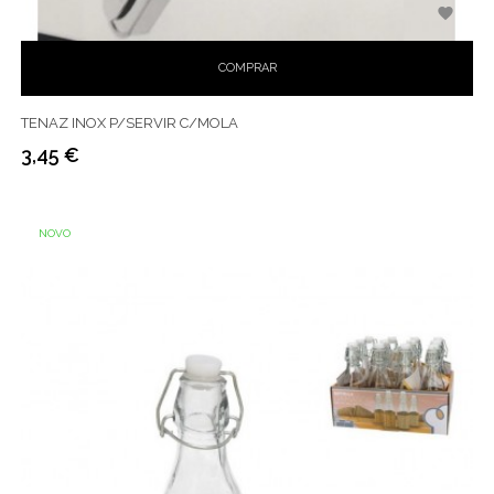

COMPRAR
TENAZ INOX P/SERVIR C/MOLA
3,45 €
Preço
NOVO