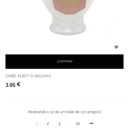

COMPRAR
CAND. ELECT. D-365 DIAS...
3,95 €
Preço
Mostrando 1-12 de um total de 110 artigo(s)
1
2
3
…
10