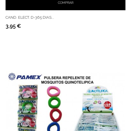
COMPRAR
CAND. ELECT. D-365 DIAS...
3,95 €
Preço