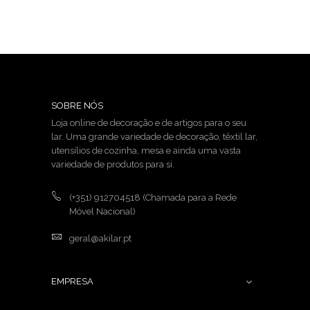
SOBRE NÓS
Loja online de decoração e de artigos para o seu
lar. Uma grande variedade de decoração, têxtil lar,
utensílios de cozinha, mesa e ainda uma vasta
variedade de produtos para si.
(+351) 912704518
(Chamada para a Rede
Móvel Nacional)
geral@akilar.pt
EMPRESA
