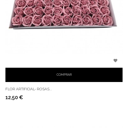

COMPRAR
FLOR ARTIFICIAL- ROSAS...
12,50 €
Preço