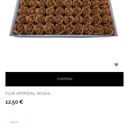

COMPRAR
FLOR ARTIFICIAL- ROSAS...
12,50 €
Preço
NOVO