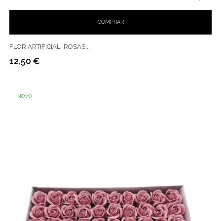
COMPRAR
FLOR ARTIFICIAL- ROSAS...
12,50 €
Preço
NOVO