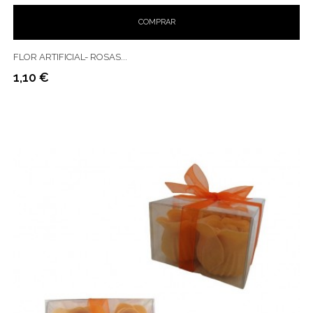
COMPRAR
FLOR ARTIFICIAL- ROSAS...
1,10 €
Preço