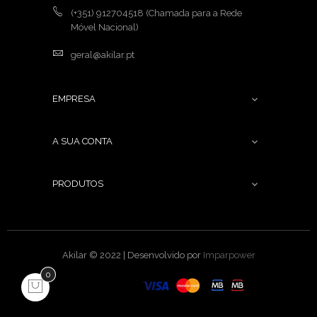
(+351) 912704518
(Chamada para a Rede
Móvel Nacional)
geral@akilar.pt
EMPRESA

A SUA CONTA

PRODUTOS

Akilar © 2022 | Desenvolvido por
Imparpower
0