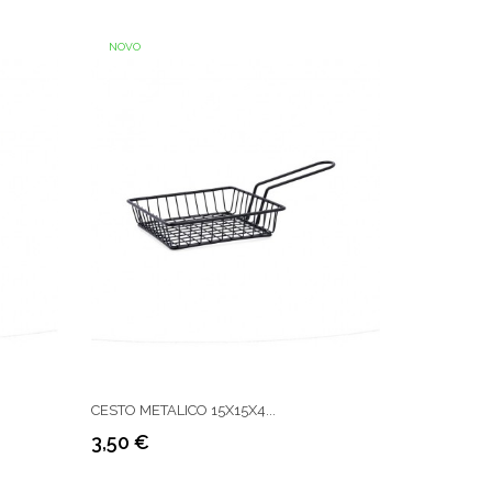
NOVO
CESTO METALICO 15X15X4...
3,50 €
Preço