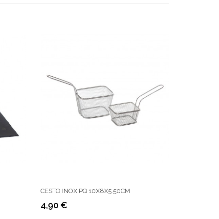
CESTO INOX PQ 10X8X5.50CM
4,90 €
Preço