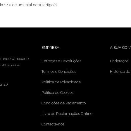
o 1-10 de um total de 10 artigo(s)
EMPRESA
A SUA CON
 grande variedade
Entregas e Devoluções
Endereços
da uma vasta
Termos e Condições
Histórico d
Política de Privacidade
onal)
Política de Cookies
Condições de Pagamento
Livro de Reclamações Online
Contacte-nos