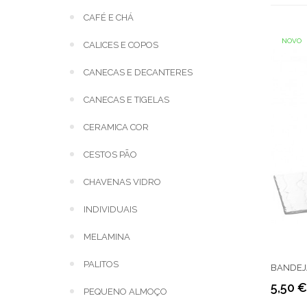
CAFÉ E CHÁ
NOVO
CALICES E COPOS
CANECAS E DECANTERES
CANECAS E TIGELAS
CERAMICA COR
CESTOS PÃO
CHAVENAS VIDRO
INDIVIDUAIS
MELAMINA
PALITOS
BANDEJA
5,50 €
PEQUENO ALMOÇO
Preço