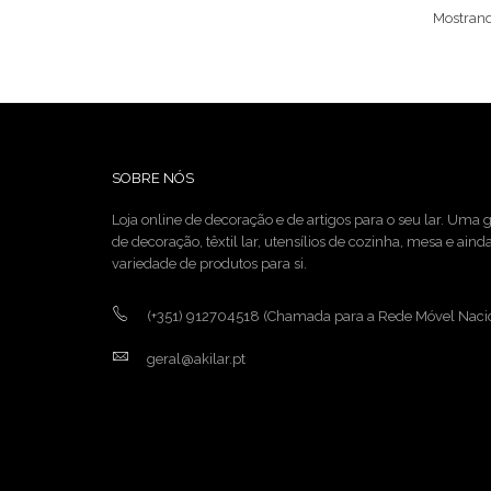
Mostrand
SOBRE NÓS
Loja online de decoração e de artigos para o seu lar. Uma
de decoração, têxtil lar, utensílios de cozinha, mesa e ain
variedade de produtos para si.
(+351) 912704518
(Chamada para a Rede Móvel Naci
geral@akilar.pt