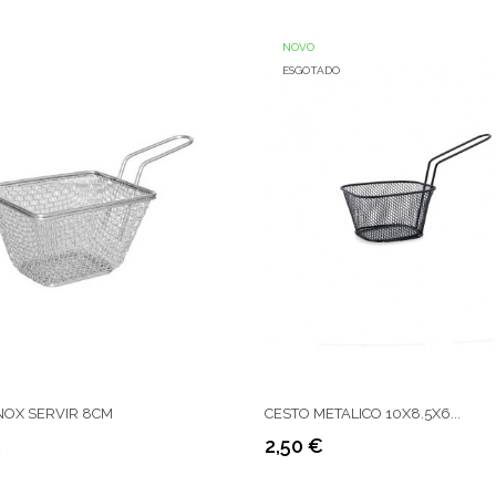
NOVO
ESGOTADO
NOX SERVIR 8CM
CESTO METALICO 10X8.5X6...
€
2,50 €
Preço