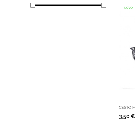
NOVO
CESTO ME
3,50 €
Preço