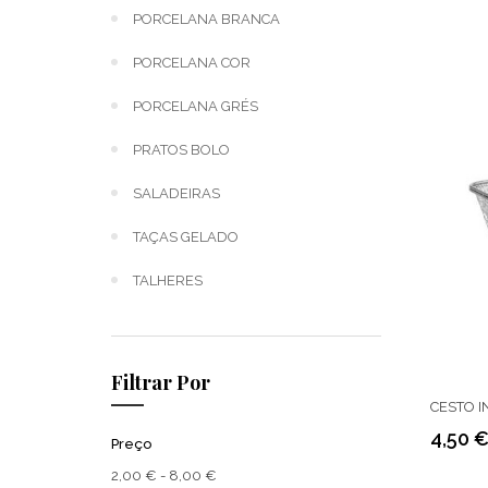
PORCELANA BRANCA
PORCELANA COR
PORCELANA GRÉS
PRATOS BOLO
SALADEIRAS
TAÇAS GELADO
TALHERES
Filtrar Por
CESTO I
4,50 
Preço
Preço
2,00 € - 8,00 €