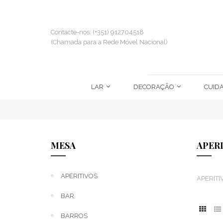
Contacte-nos: (+351) 912704518
(Chamada para a Rede Móvel Nacional)
LAR
DECORAÇÃO
CUID
MESA
APER
APERITIVOS
APERITI
BAR
BARROS