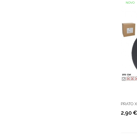
NOVO
PRATO X
2,90 
Preço