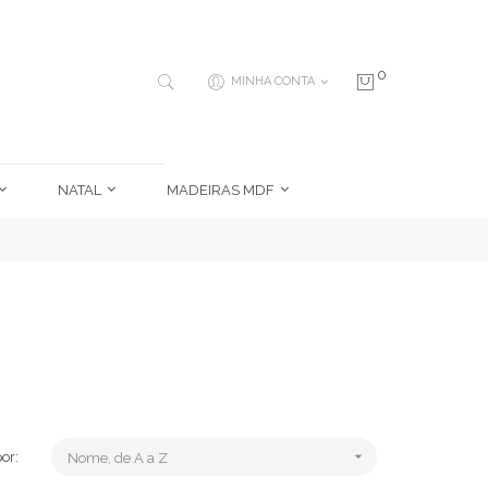
0
MINHA CONTA
NATAL
MADEIRAS MDF

or:
Nome, de A a Z