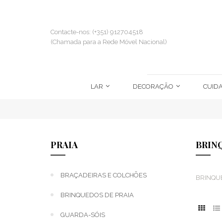
Contacte-nos: (+351) 912704518
(Chamada para a Rede Móvel Nacional)
LAR
DECORAÇÃO
CUID
PRAIA
BRIN
BRAÇADEIRAS E COLCHÕES
BRINQU
BRINQUEDOS DE PRAIA
GUARDA-SÓIS