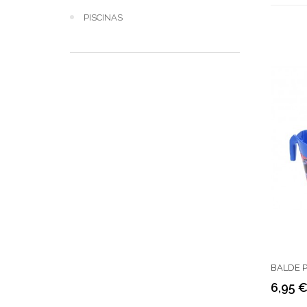
PISCINAS
BALDE P
6,95 
Preço