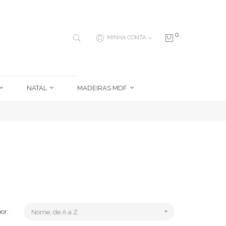
0
MINHA CONTA
NATAL
MADEIRAS MDF

or:
Nome, de A a Z