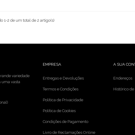
 1-2 de um total de 2 artigo(s)
EMPRESA
A SUA CON
 grande variedade
Entregas e Devoluções
Endereços
da uma vasta
Termos e Condições
Histórico d
Política de Privacidade
onal)
Política de Cookies
Condições de Pagamento
Livro de Reclamações Online