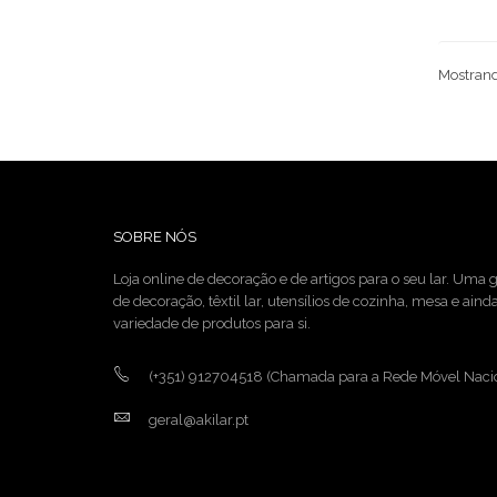
Mostrando
SOBRE NÓS
Loja online de decoração e de artigos para o seu lar. Uma
de decoração, têxtil lar, utensílios de cozinha, mesa e ain
variedade de produtos para si.
(+351) 912704518
(Chamada para a Rede Móvel Naci
geral@akilar.pt