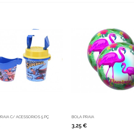
RAIA C/ ACESSORIOS 5 PÇ
BOLA PRAIA
€
3,25 €
Preço