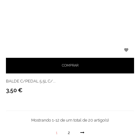

COMPRAR
BALDE C/PEDAL 5,5L C/...
3,50 €
Preço
Mostrando 1-12 de um total de 20 artigo(s)
1
2