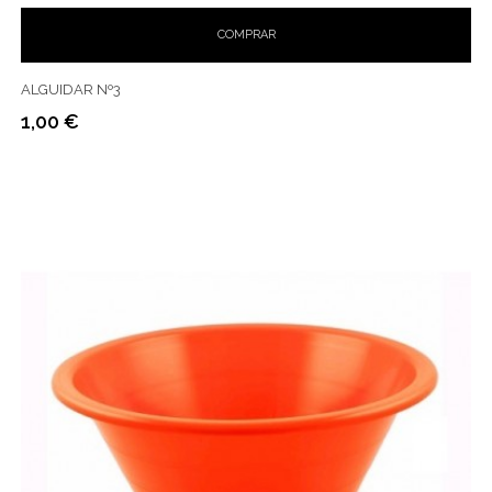
COMPRAR
ALGUIDAR Nº3
1,00 €
Preço