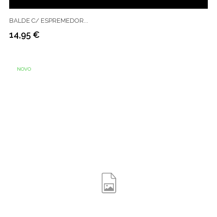
BALDE C/ ESPREMEDOR...
14,95 €
Preço
NOVO