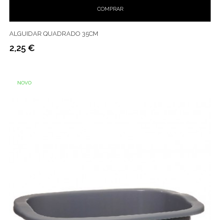
COMPRAR
ALGUIDAR QUADRADO 35CM
2,25 €
Preço
NOVO