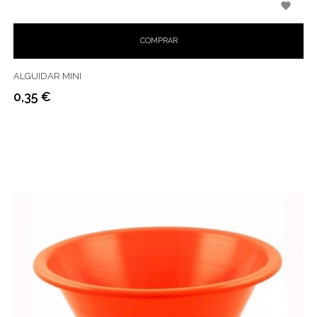

COMPRAR
ALGUIDAR MINI
0,35 €
Preço