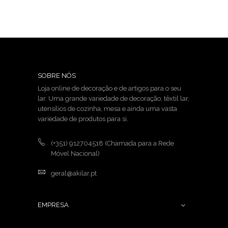
SOBRE NÓS
Loja online de decoração e de artigos para o seu
lar. Uma grande variedade de decoração, têxtil lar,
utensílios de cozinha, mesa e ainda uma vasta
variedade de produtos para si.
(+351) 912704518
(Chamada para a Rede
Móvel Nacional)
geral@akilar.pt
EMPRESA
