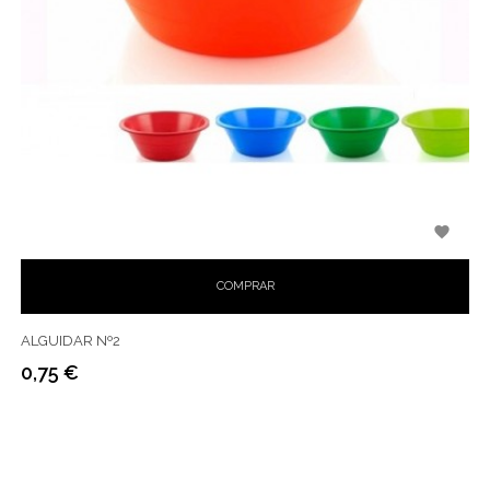

COMPRAR
ALGUIDAR Nº2
0,75 €
Preço