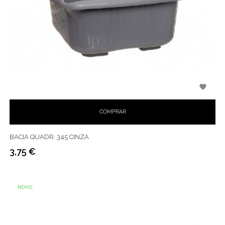

COMPRAR
BACIA QUADR. 345 CINZA
3,75 €
Preço
NOVO