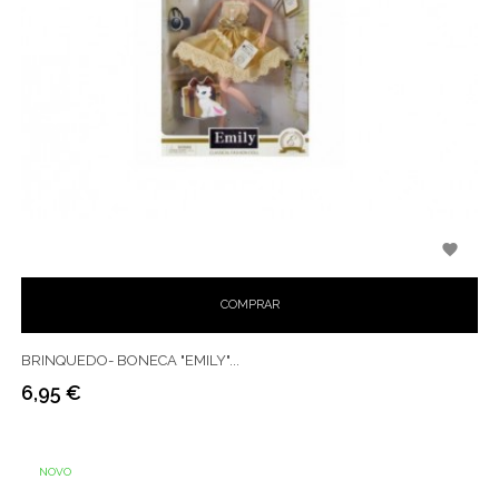

COMPRAR
BRINQUEDO- BONECA "EMILY"...
6,95 €
Preço
NOVO