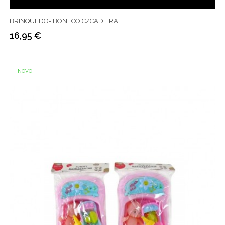
BRINQUEDO- BONECO C/CADEIRA...
16,95 €
Preço
NOVO