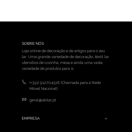
SOBRE NÓS
Loja online de decoração e de artigos para o seu
lar. Uma grande variedade de decoração, têxtil lar,
utensílios de cozinha, mesa e ainda uma vasta
variedade de produtos para si.
(+351) 912704518
(Chamada para a Rede
Móvel Nacional)
geral@akilar.pt
EMPRESA
