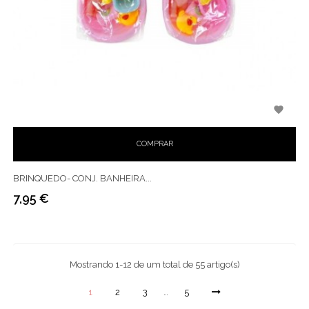

COMPRAR
BRINQUEDO- CONJ. BANHEIRA...
7,95 €
Preço
Mostrando 1-12 de um total de 55 artigo(s)
1
2
3
…
5