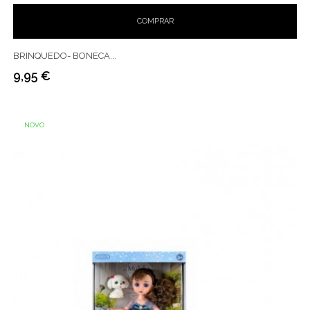
COMPRAR
BRINQUEDO- BONECA...
9,95 €
Preço
NOVO