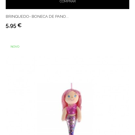
COMPRAR
BRINQUEDO- BONECA DE PANO...
5,95 €
Preço
NOVO