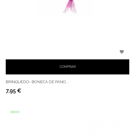

COMPRAR
BRINQUEDO- BONECA DE PANO...
7,95 €
Preço
NOVO