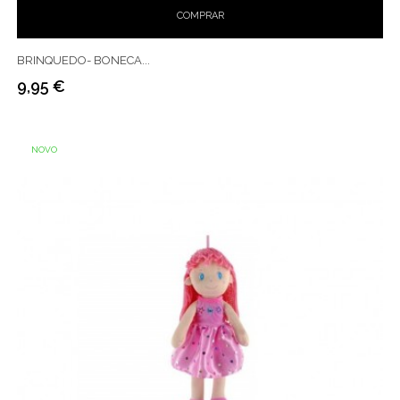
COMPRAR
BRINQUEDO- BONECA...
9,95 €
Preço
NOVO